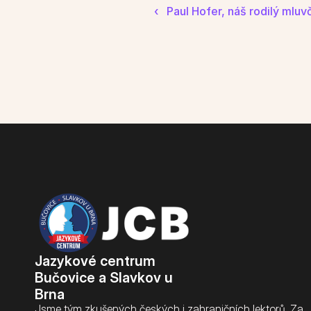
‹   Paul Hofer, náš rodilý mluv
Jazykové centrum 
Bučovice a Slavkov u 
Brna
Jsme tým zkušených českých i zahraničních lektorů. Za 