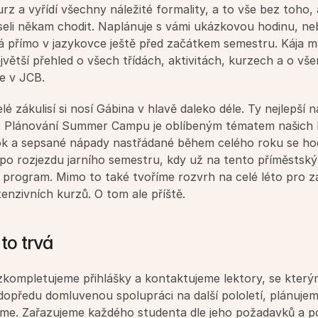
z a vyřídí všechny náležité formality, a to vše bez toho, a
eli někam chodit. Naplánuje s vámi ukázkovou hodinu, neb
á přímo v jazykovce ještě před začátkem semestru. Kája m
jvětší přehled o všech třídách, aktivitách, kurzech a o vše
e v JCB.
lé zákulisí si nosí Gábina v hlavě daleko déle. Ty nejlepší n
jí. Plánování Summer Campu je oblíbeným tématem našich l
ok a sepsané nápady nastřádané během celého roku se hod
po rozjezdu jarního semestru, kdy už na tento příměstský 
program. Mimo to také tvoříme rozvrh na celé léto pro z
tenzivních kurzů. O tom ale příště.
to trvá
zkompletujeme přihlášky a kontaktujeme lektory, se který
 dopředu domluvenou spolupráci na další pololetí, plánujem
eme. Zařazujeme každého studenta dle jeho požadavků a po