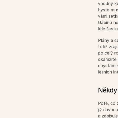
vhodný kur
byste mus
vámi setk
Gábině ne
kde šustn
Plány a ce
totiž zra
po celý r
okamžitě 
chystáme 
letních in
Někdy 
Poté, co 
již dávno
a zapisuj