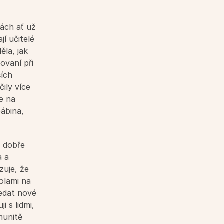
í učitelé 
la, jak 
ovaní při 
ích 
ily více 
e na 
ábina, 
 dobře 
 a 
uje, že 
lami na 
edat nové 
 s lidmi, 
unitě 