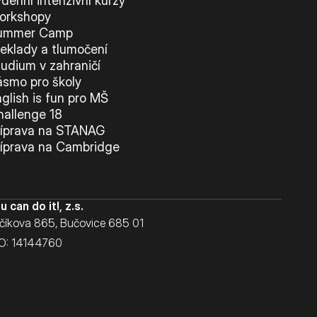
denní intenzivní kurzy
orkshopy
ummer Camp
řeklady a tlumočení
tudium v zahraničí
ásmo pro školy
glish is fun pro MŠ
hallenge 18
říprava na STANAG
říprava na Cambridge
u can do it!, z.s.
číkova 865, Bučovice 685 01
O: 14144760