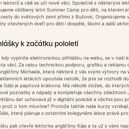
 lektorů a rádi se učí nové věci. Společně s některými lekt
ujeme oblíbený letní Summer Camp pro děti, na kterém jim
 cesty do světových zemí přímo z Bučovic. Organizujeme v
ny otevřených dveří pro děti i dospělé, školní a další aktivi
hlášky k začátku pololetí
 kdy vyplníte elektronickou přihlášku na webu, se v naší ka
ta věcí. Za celou technickou podporu, grafiku a reklamu 
angličtiny Michaele, která některé z vás svými výtvory na 
klamních letácích upoutala natolik, že jste se rozhodli do t
e Gábi je papírová královna. Má několik složek, do kterých
nové poznatky a nápady a kompletuje všechny záležitosti J
ětšinu dat uchovává již v digitální podobě a všichni jsou pr
le proč o tom mluvíme? Protože takhle naše kurzy vznikají. 
Gábi, která plánuje s ostatními kolegyněmi lekce právě pro
ášku pak otevře lektorka angličtiny Kája a ta už s vámi napl