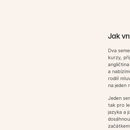
Jak vn
Dva semest
kurzy, př
angličtina
a nabízíme
rodilí mluv
na jeden 
Jeden sem
tak pro l
jazyka a 
dosáhnout
začátkem 