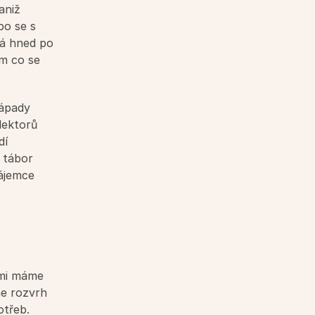
niž 
o se s 
á hned po 
m co se 
ápady 
ektorů 
í 
tábor 
ájemce 
mi máme 
e rozvrh 
třeb. 