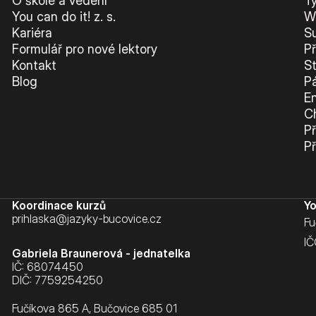
O škole a vedení
Tý
You can do it! z. s.
W
Kariéra
S
Formulář pro nové lektory
P
Kontakt
S
Blog
P
En
C
P
P
Koordinace kurzů
Yo
prihlaska@jazyky-bucovice.cz
Fu
IČ
Gabriela Braunerová - jednatelka
IČ: 68074450
DIČ: 7759254250
Fučíkova 865 A, Bučovice 685 01