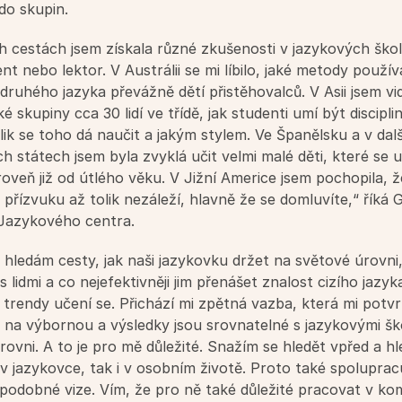
do skupin.
nt nebo lektor. V Austrálii se mi líbilo, jaké metody používaj
ruhého jazyka převážně dětí přistěhovalců. V Asii jsem vidě
ké skupiny cca 30 lidí ve třídě, jak studenti umí být disciplin
lik se toho dá naučit a jakým stylem. Ve Španělsku a v dalš
 státech jsem byla zvyklá učit velmi malé děti, které se uč
roveň již od útlého věku. V Jižní Americe jsem pochopila, ž
přízvuku až tolik nezáleží, hlavně že se domluvíte,“ říká G
 Jazykového centra.
 hledám cesty, jak naši jazykovku držet na světové úrovni,
 lidmi a co nejefektivněji jim přenášet znalost cizího jazyka
 trendy učení se. Přichází mi zpětná vazba, která mi potvrz
 na výbornou a výsledky jsou srovnatelné s jazykovými ško
rovni. A to je pro mě důležité. Snažím se hledět vpřed a hl
v jazykovce, tak i v osobním životě. Proto také spolupracuji
í podobné vize. Vím, že pro ně také důležité pracovat v kom