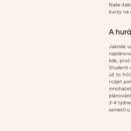
Naše itals
kurzy na 
A hurá
Jakmile v
naplánova
kde, proč
Studenti v
už to frčí
rozjet pol
mnohačetn
plánování
3-4 týdne
semestru 