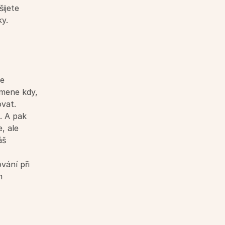
ijete 
ky.
e 
mene kdy, 
vat. 
. A pak 
, ale 
š 
ání při 
 