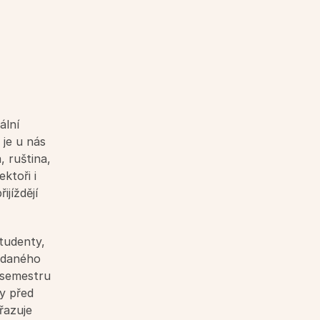
lní 
je u nás 
 ruština, 
toři i 
jíždějí 
tudenty, 
 daného 
 semestru 
y před 
azuje 