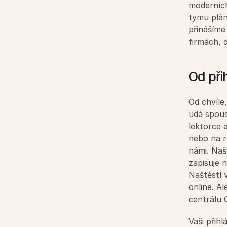
moderních
tymu plán
přinášíme
firmách, d
Od při
Od chvíle,
udá spous
lektorce 
nebo na re
námi. Naš
zapisuje 
Naštěstí v
online. A
centrálu 
Vaši přihl