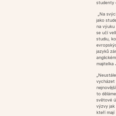
studenty 
 „Na svých cestách jsem získala různé zkušenosti v jazykových školách ať už 
jako stude
na výuku d
se učí vel
studiu, ko
evropských
jazyků zá
anglickém 
majitelka
„Neustále
vycházet s
nejnovější
to děláme
světové ú
výzvy jak 
kteří maj