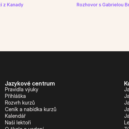
čí z Kanady 
Rozhovor s Gabrielou Br
Jazykové centrum
K
Pravidla výuky
J
Přihláška
J
Rozvrh kurzů
J
Ceník a nabídka kurzů
J
Kalendář
J
Naši lektoři
Le