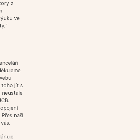
ory z 
 
ýuku ve 
ty.“
nceláři 
děkujeme 
webu 
oho jít s 
 neustále 
CB. 
opojení 
Přes naši 
 vás.
ánuje 