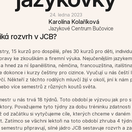
24. ledna 2023
Karolína Kolaříková
Jazykové Centrum Bučovice
iká rozvrh v JCB?
ry, 15 kurzů pro dospělé, přes 30 kurzů pro děti, individuá
ípravy ke zkouškám a firemní výuka. Nejučenějším jazykem 
 a hned za ní španělština, němčina, francouzština, italština,
 dokonce i kurzy češtiny pro cizince. Vyučují u nás čeští lek
čí. Někteří z těchto rodilých mluvčí žijí v okolí, jiní k nám při
nebo více semestrů z různých koutů světa.
estr u nás trvá 18 týdnů. Toto období je výzvou jak pro s
ektory. Považujeme tyto týdny za dobu tréninku zdatnosti
již od začátku si vytyčujeme cíle, kterých chceme v daném
. Zatímco se všichni lektoři na toto období zhruba 4 týdn
semestru připravují, silné jádro JCB sestavuje rozvrh a zař