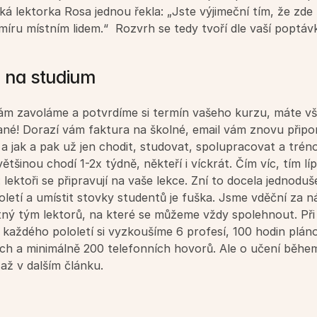
ká lektorka Rosa jednou řekla: „Jste výjimeční tím, že zde š
míru místním lidem.“  Rozvrh se tedy tvoří dle vaší poptáv
 na studium
ám zavoláme a potvrdíme si termín vašeho kurzu, máte vš
né! Dorazí vám faktura na školné, email vám znovu připo
 a jak a pak už jen chodit, studovat, spolupracovat a tréno
ětšinou chodí 1-2x týdně, někteří i víckrát. Čím víc, tím líp
: lektoři se připravují na vaše lekce. Zní to docela jednoduše
oletí a umístit stovky studentů je fuška. Jsme vděční za ná
ý tým lektorů, na které se můžeme vždy spolehnout. Při 
 každého pololetí si vyzkoušíme 6 profesí, 100 hodin plánov
ch a minimálně 200 telefonních hovorů. Ale o učení během
až v dalším článku.