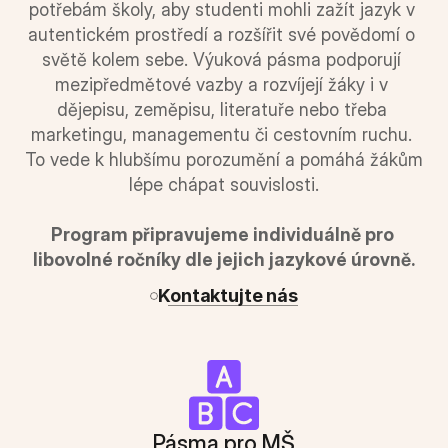
potřebám školy, aby studenti mohli zažít jazyk v 
autentickém prostředí a rozšířit své povědomí o 
světě kolem sebe. Výuková pásma podporují 
mezipředmětové vazby a rozvíjejí žáky i v 
dějepisu, zeměpisu, literatuře nebo třeba 
marketingu, managementu či cestovním ruchu. 
To vede k hlubšímu porozumění a pomáhá žákům 
lépe chápat souvislosti.
Program připravujeme individuálně pro 
libovolné ročníky dle jejich jazykové úrovně.
Kontaktujte nás
Pásma pro MŠ