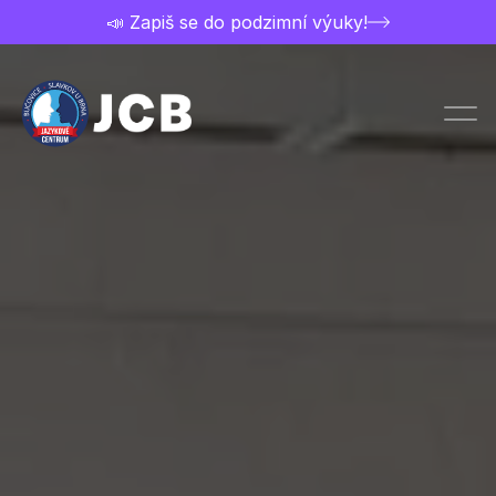
📣 Zapiš se do podzimní výuky!
Chci studovat
Přihláška
Ceník a nabídka kurzů
Kontakt
Rozvrh kurzů
O jazykovce