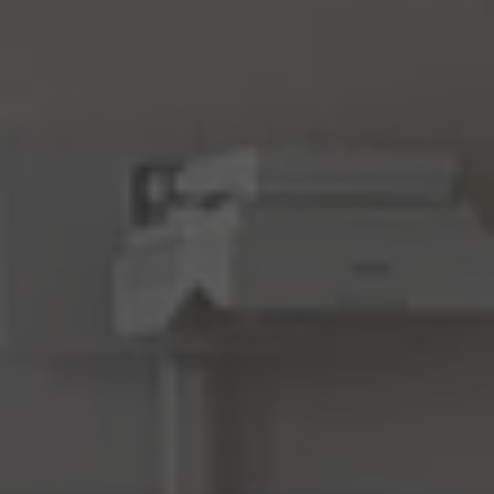
Blog
Naši lektoři
O škole a vedení
Kariéra
You can do it! z.s.
Jazykové kurzy
Všechny jazykové kurzy
Jazykové kurzy pro děti MŠ