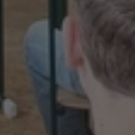
Pro studující
Rozvrh kurzů
Kalendář
Přihláška
Pravidla výuky
Ceník a nabídka kurzů
Přihláška