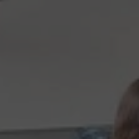
English is fun pro MŠ
Workshopy pro školy
Firmy
Jazykové služby pro firmy
Firemní jazykové kurzy
Profesní jazyk
Workshopy pro firmy
Další služby