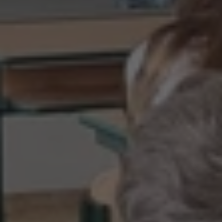
Summer Camp
Překlady a tlumočení
Studium v zahraničí
Challenge 18
Příprava na STANAG
Příprava na Cambridge
Doučování předmětů