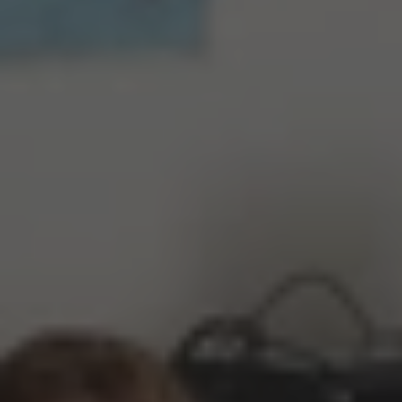
Jazykové kurzy pro děti ZŠ
Jazykové kurzy pro děti SŠ
Jazykové kurzy pro dospělé
Letní intenzivní kurzy
Týdenní intenzivní kurzy
Školy
Pásmo pro školy