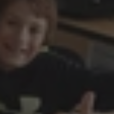
English is fun pro MŠ
Workshopy pro školy
Firmy
Jazykové služby pro firmy
Firemní jazykové kurzy
Profesní jazyk
Workshopy pro firmy
Další služby