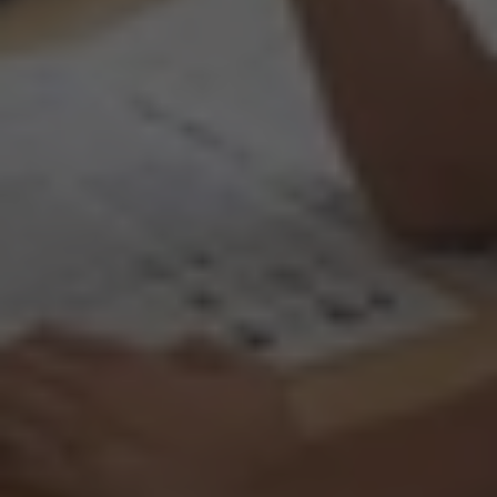
Pro studující
Rozvrh kurzů
Kalendář
Přihláška
Pravidla výuky
Ceník a nabídka kurzů
Přihláška