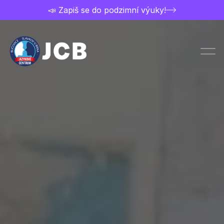
📣 Zapiš se do podzimní výuky!
Chci studovat
Přihláška
Ceník a nabídka kurzů
Kontakt
Rozvrh kurzů
O jazykovce