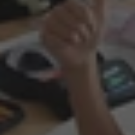
Summer Camp
Překlady a tlumočení
Studium v zahraničí
Challenge 18
Příprava na STANAG
Příprava na Cambridge
Doučování předmětů