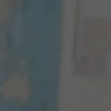
Blog
Naši lektoři
O škole a vedení
Kariéra
You can do it! z.s.
Jazykové kurzy
Všechny jazykové kurzy
Jazykové kurzy pro děti MŠ