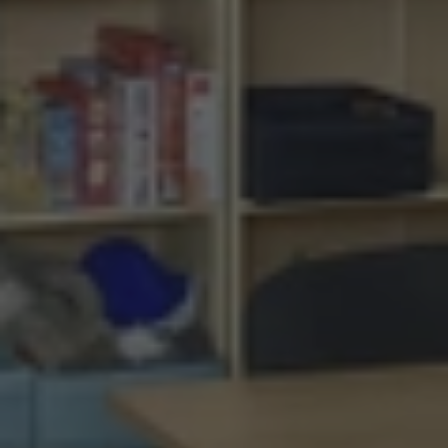
English is fun pro MŠ
Workshopy pro školy
Firmy
Jazykové služby pro firmy
Firemní jazykové kurzy
Profesní jazyk
Workshopy pro firmy
Další služby