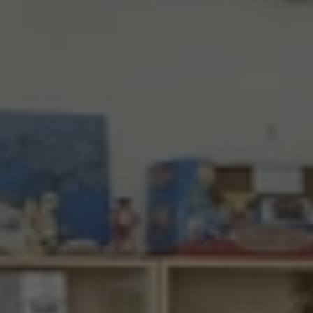
Blog
Naši lektoři
O škole a vedení
Kariéra
You can do it! z.s.
Jazykové kurzy
Všechny jazykové kurzy
Jazykové kurzy pro děti MŠ