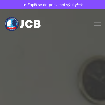
📣 Zapiš se do podzimní výuky!
Chci studovat
Přihláška
Ceník a nabídka kurzů
Kontakt
Rozvrh kurzů
O jazykovce