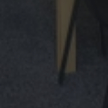
Pro studující
Rozvrh kurzů
Kalendář
Přihláška
Pravidla výuky
Ceník a nabídka kurzů
Přihláška