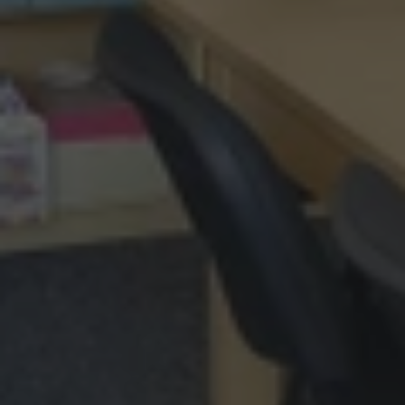
Summer Camp
Překlady a tlumočení
Studium v zahraničí
Challenge 18
Příprava na STANAG
Příprava na Cambridge
Doučování předmětů