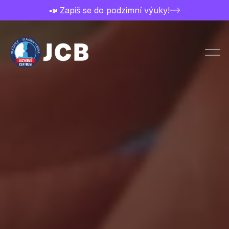
📣 Zapiš se do podzimní výuky!
Chci studovat
Přihláška
Ceník a nabídka kurzů
Kontakt
Rozvrh kurzů
O jazykovce