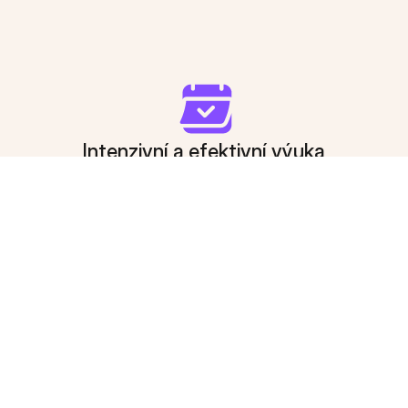
Intenzivní a efektivní výuka
Intenzivní příprava může mít až 
20 hodin týdně
, 
aby byl posun během krátké doby opravdu znát. 
To je ideální, když už máš důležitou zkoušku „za 
rohem“. 
Přihláškový formulář