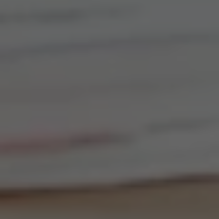
Pro studující
Rozvrh kurzů
Kalendář
Přihláška
Pravidla výuky
Ceník a nabídka kurzů
Přihláška