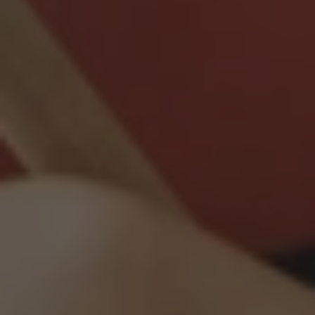
Jazykové kurzy pro děti ZŠ
Jazykové kurzy pro děti SŠ
Jazykové kurzy pro dospělé
Letní intenzivní kurzy
Týdenní intenzivní kurzy
Školy
Pásmo pro školy