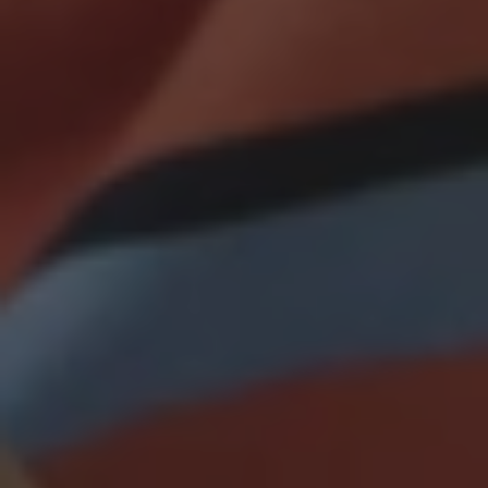
Blog
Naši lektoři
O škole a vedení
Kariéra
You can do it! z.s.
Jazykové kurzy
Všechny jazykové kurzy
Jazykové kurzy pro děti MŠ