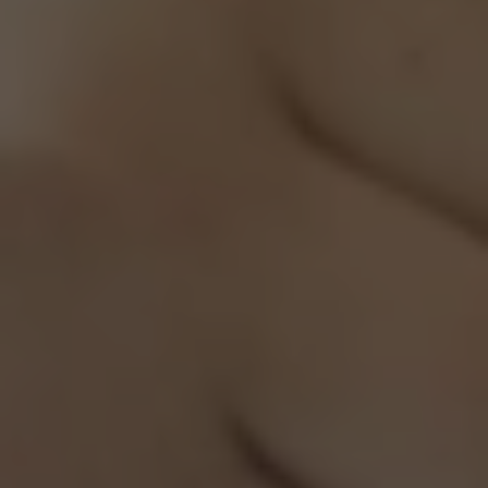
English is fun pro MŠ
Workshopy pro školy
Firmy
Jazykové služby pro firmy
Firemní jazykové kurzy
Profesní jazyk
Workshopy pro firmy
Další služby