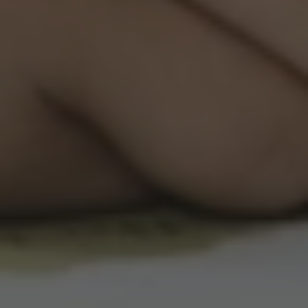
Summer Camp
Překlady a tlumočení
Studium v zahraničí
Challenge 18
Příprava na STANAG
Příprava na Cambridge
Doučování předmětů