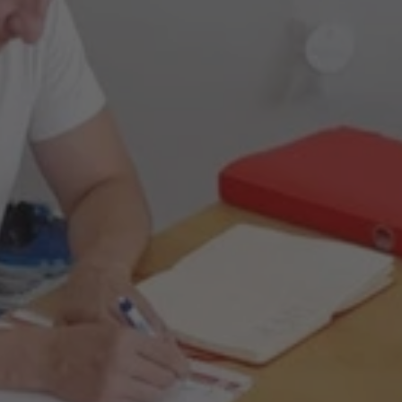
English is fun pro MŠ
Workshopy pro školy
Firmy
Jazykové služby pro firmy
Firemní jazykové kurzy
Profesní jazyk
Workshopy pro firmy
Další služby