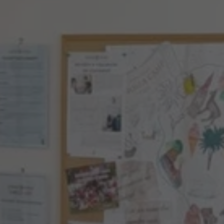
Blog
Naši lektoři
O škole a vedení
Kariéra
You can do it! z.s.
Jazykové kurzy
Všechny jazykové kurzy
Jazykové kurzy pro děti MŠ