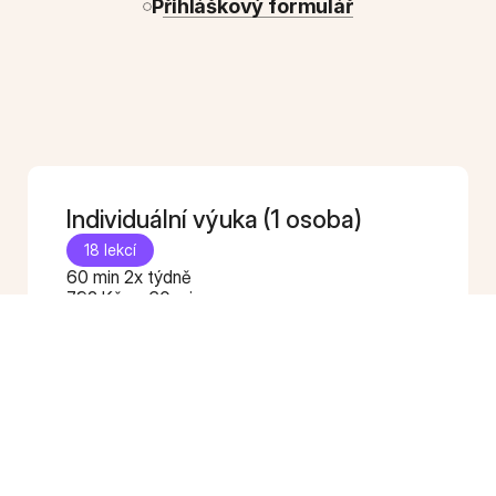
Přihláškový formulář
Individuální výuka (1 osoba)
18 lekcí
60 min 2x týdně
792 Kč za 60 min
17250 Kč vč. DPH