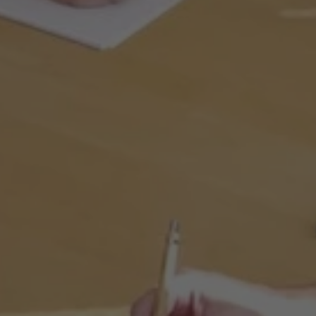
Summer Camp
Překlady a tlumočení
Studium v zahraničí
Challenge 18
Příprava na STANAG
Příprava na Cambridge
Doučování předmětů