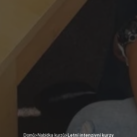
Domů
>
Nabídka kurzů
>
Letní intenzivní kurzy