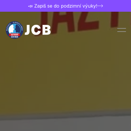
📣 Zapiš se do podzimní výuky!
Chci studovat
Přihláška
Ceník a nabídka kurzů
Kontakt
Rozvrh kurzů
O jazykovce