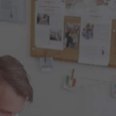
Jazykové kurzy pro děti ZŠ
Jazykové kurzy pro děti SŠ
Jazykové kurzy pro dospělé
Letní intenzivní kurzy
Týdenní intenzivní kurzy
Školy
Pásmo pro školy