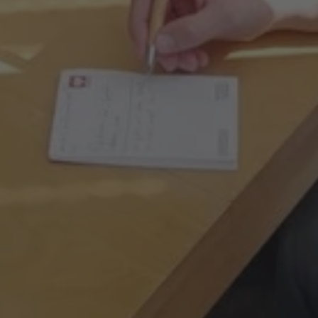
Pro studující
Rozvrh kurzů
Kalendář
Přihláška
Pravidla výuky
Ceník a nabídka kurzů
Přihláška