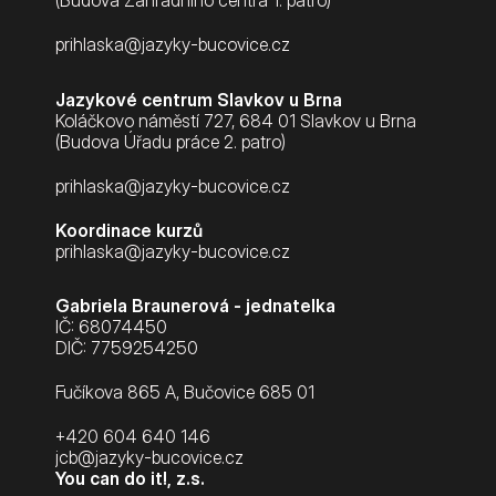
(Budova Zahradního centra 1. patro)
prihlaska@jazyky-bucovice.cz
Jazykové centrum Slavkov u Brna
Koláčkovo náměstí 727, 684 01 Slavkov u Brna
(Budova Úřadu práce 2. patro)
prihlaska@jazyky-bucovice.cz
Koordinace kurzů
prihlaska@jazyky-bucovice.cz
Gabriela Braunerová - jednatelka
IČ: 68074450
DIČ: 7759254250
Fučíkova 865 A, Bučovice 685 01
+420 604 640 146
jcb@jazyky-bucovice.cz
You can do it!, z.s.