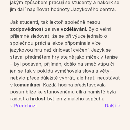
jakým způsobem pracují se studenty a nakolik se 
jim daří naplňovat hodnoty Jazykového centra.
Jazykové kurzy pro děti ZŠ
Jak studenti, tak lektoři společně nesou 
Jazykové kurzy pro děti SŠ
zodpovědnost
 za své 
vzdělávání
. Bylo velmi 
příjemné sledovat, že se při výuce jednalo o 
společnou práci a lekce připomínala více  
Jazykové kurzy pro dospělé
jazykovou hru než drilovací cvičení. Jazyk se 
stával předmětem hry stejně jako míček v tenise 
Letní intenzivní kurzy
– byl podáván, přijímán, došlo na smeč vtipu či 
jen se tak v poklidu vyměňovala slova a věty – 
nebylo přece důležité vyhrát, ale hrát, neustávat 
Týdenní intenzivní kurzy
v 
komunikaci
. Každá hodina představovala 
posun blíže ke stanovenému cíli a namístě byla 
radost a 
hrdost
 byť jen z malého úspěchu. 
Školy
‹  Předchozí
Další  ›
Pásmo pro školy