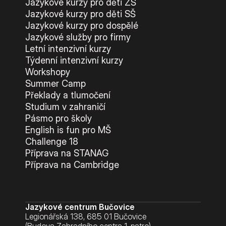
Jazykové kurzy pro děti ZŠ
Pro studující
Jazykové kurzy pro děti SŠ
Jazykové kurzy pro dospělé
Rozvrh kurzů
Jazykové služby pro firmy
Letní intenzivní kurzy
Kalendář
Týdenní intenzivní kurzy
Workshopy
Summer Camp
Přihláška
Překlady a tlumočení
Studium v zahraničí
Pravidla výuky
Pásmo pro školy
English is fun pro MŠ
Challenge 18
Ceník a nabídka kurzů
Příprava na STANAG
Příprava na Cambridge
Přihláška
Jazykové centrum Bučovice
Legionářská 138, 685 01 Bučovice