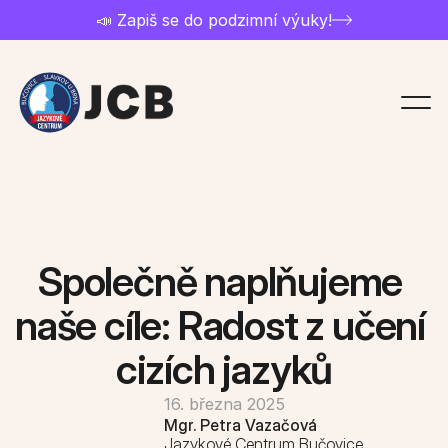
📣 Zapiš se do podzimní výuky!
Chci studovat
Přihláška
Ceník a nabídka kurzů
Společně naplňujeme 
Kontakt
naše cíle: Radost z učení 
cizích jazyků
Rozvrh kurzů
16. března 2025
O jazykovce
Mgr. Petra Vazačová
Jazykové Centrum Bučovice