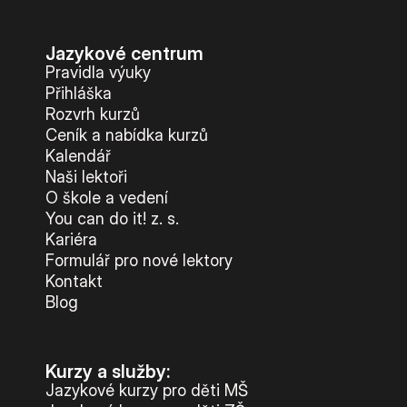
Summer Camp
Jazykové centrum
Pravidla výuky
Překlady a tlumočení
Přihláška
Rozvrh kurzů
Ceník a nabídka kurzů
Studium v zahraničí
Kalendář
Naši lektoři
Challenge 18
O škole a vedení
You can do it! z. s.
Kariéra
Příprava na STANAG
Formulář pro nové lektory
Kontakt
Příprava na Cambridge
Blog
Doučování předmětů
Kurzy a služby:
Jazykové kurzy pro děti MŠ