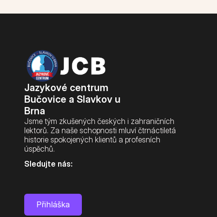
English is fun pro MŠ
Workshopy pro školy
Firmy
Jazykové centrum 
Jazykové služby pro firmy
Bučovice a Slavkov u 
Brna
Firemní jazykové kurzy
Jsme tým zkušených českých i zahraničních 
lektorů. Za naše schopnosti mluví čtrnáctiletá 
historie spokojených klientů a profesních 
Profesní jazyk
úspěchů.
Sledujte nás:
Workshopy pro firmy
Přihláška
Další služby