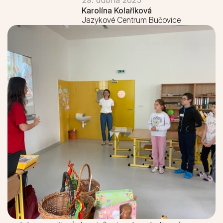
29. dubna 2025
Karolína Kolaříková
Blog
Jazykové Centrum Bučovice
Naši lektoři
O škole a vedení
Kariéra
You can do it! z.s.
Jazykové kurzy
Všechny jazykové kurzy
Jazykové kurzy pro děti MŠ