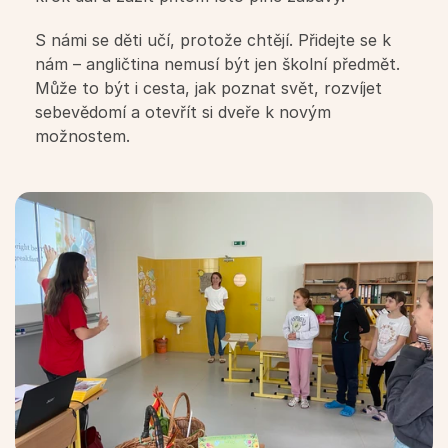
Pro studující
S námi se děti učí, protože chtějí. Přidejte se k 
Rozvrh kurzů
nám – angličtina nemusí být jen školní předmět. 
Může to být i cesta, jak poznat svět, rozvíjet 
sebevědomí a otevřít si dveře k novým 
Kalendář
možnostem.
Přihláška
Pravidla výuky
Ceník a nabídka kurzů
Přihláška