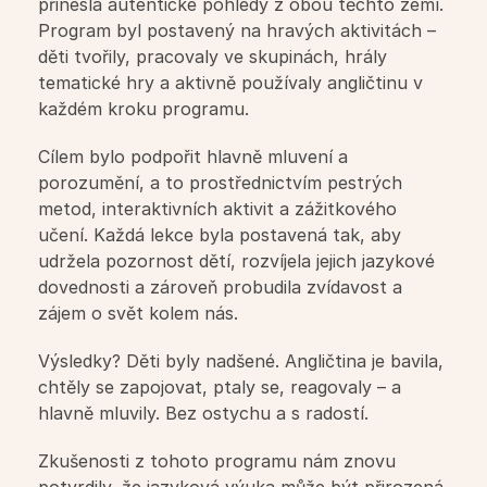
přinesla autentické pohledy z obou těchto zemí. 
English is fun pro MŠ
Program byl postavený na hravých aktivitách – 
děti tvořily, pracovaly ve skupinách, hrály 
Workshopy pro školy
tematické hry a aktivně používaly angličtinu v 
každém kroku programu.
Firmy
Cílem bylo podpořit hlavně mluvení a 
porozumění, a to prostřednictvím pestrých 
Jazykové služby pro firmy
metod, interaktivních aktivit a zážitkového 
učení. Každá lekce byla postavená tak, aby 
udržela pozornost dětí, rozvíjela jejich jazykové 
Firemní jazykové kurzy
dovednosti a zároveň probudila zvídavost a 
zájem o svět kolem nás.
Profesní jazyk
Výsledky? Děti byly nadšené. Angličtina je bavila, 
chtěly se zapojovat, ptaly se, reagovaly – a 
Workshopy pro firmy
hlavně mluvily. Bez ostychu a s radostí.
Zkušenosti z tohoto programu nám znovu 
Další služby