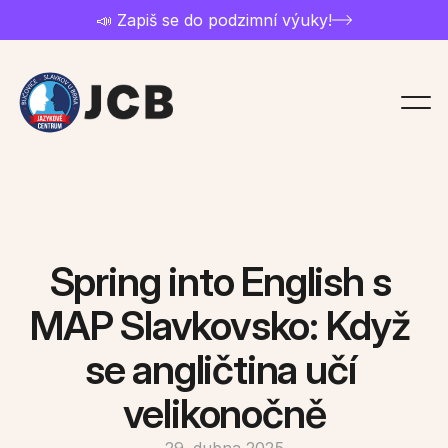
📣 Zapiš se do podzimní výuky!
Chci studovat
Přihláška
Ceník a nabídka kurzů
Spring into English s 
Kontakt
MAP Slavkovsko: Když 
se angličtina učí 
Rozvrh kurzů
velikonočně
O jazykovce