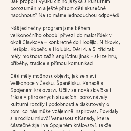
Jak propojit výuku cizího jazyka s kulturním 
porozuměním a ještě přitom děti skutečně 
Jazykové kurzy pro děti ZŠ
nadchnout? Na to máme jednoduchou odpověď!
Náš jedinečný program jsme během 
Jazykové kurzy pro děti SŠ
velikonočního období přivezli do malotřídek v 
okolí Slavkova – konkrétně do Hodějic, Nížkovic, 
Jazykové kurzy pro dospělé
Heršpic, Kobeřic a Holubic. Děti 4. a 5. tříd tak 
měly možnost zažít angličtinu jinak – skrze hru, 
Letní intenzivní kurzy
příběhy, tradice a přímou komunikaci.
Děti měly možnost objevit, jak se slaví 
Týdenní intenzivní kurzy
Velikonoce v Česku, Španělsku, Kanadě a 
Spojeném království. Učily se nová slovíčka i 
fráze v přirozených situacích, porovnávaly 
Školy
kulturní rozdíly i podobnosti a diskutovaly o 
tom, co nás může vzájemně inspirovat. Povídaly 
Pásmo pro školy
si s rodilou mluvčí Vanessou z Kanady, která 
částečně žije i ve Spojeném království, takže 