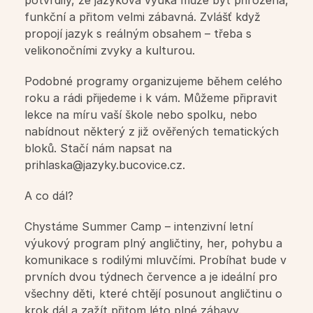
potvrdily, že jazyková výuka může být přirozená, 
funkční a přitom velmi zábavná. Zvlášť když 
Summer Camp
propojí jazyk s reálným obsahem – třeba s 
velikonočními zvyky a kulturou.
Překlady a tlumočení
Podobné programy organizujeme během celého 
roku a rádi přijedeme i k vám. Můžeme připravit 
Studium v zahraničí
lekce na míru vaší škole nebo spolku, nebo 
nabídnout některý z již ověřených tematických 
Challenge 18
bloků. Stačí nám napsat na 
prihlaska@jazyky.bucovice.cz. 
Příprava na STANAG
A co dál?
Chystáme Summer Camp – intenzivní letní 
Příprava na Cambridge
výukový program plný angličtiny, her, pohybu a 
komunikace s rodilými mluvčími. Probíhat bude v 
Doučování předmětů
prvních dvou týdnech července a je ideální pro 
všechny děti, které chtějí posunout angličtinu o 
krok dál a zažít přitom léto plné zábavy.