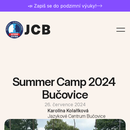
📣 Zapiš se do podzimní výuky!
Chci studovat
Přihláška
Ceník a nabídka kurzů
Summer Camp 2024 
Kontakt
Bučovice
26. července 2024
Rozvrh kurzů
Karolína Kolaříková
Jazykové Centrum Bučovice
O jazykovce