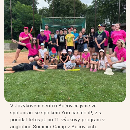
Blog
Naši lektoři
O škole a vedení
Kariéra
You can do it! z.s.
Jazykové kurzy
V Jazykovém centru Bučovice jsme ve 
Všechny jazykové kurzy
spolupráci se spolkem You can do it!, z.s. 
pořádali letos již po 11. výukový program v 
Jazykové kurzy pro děti MŠ
angličtině Summer Camp v Bučovicích. 