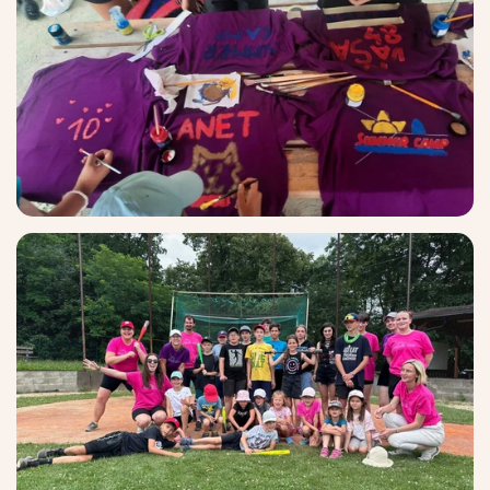
Summer Camp
Překlady a tlumočení
Studium v zahraničí
Challenge 18
Příprava na STANAG
Příprava na Cambridge
Doučování předmětů