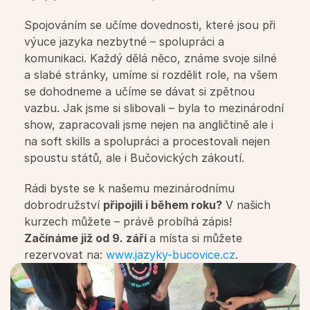
English is fun pro MŠ
Spojováním se učíme dovednosti, které jsou při 
výuce jazyka nezbytné – spolupráci a 
Workshopy pro školy
komunikaci. Každý dělá něco, známe svoje silné 
a slabé stránky, umíme si rozdělit role, na všem 
se dohodneme a učíme se dávat si zpětnou 
Firmy
vazbu. Jak jsme si slibovali – byla to mezinárodní 
show, zapracovali jsme nejen na angličtině ale i 
Jazykové služby pro firmy
na soft skills a spolupráci a procestovali nejen 
spoustu států, ale i Bučovických zákoutí.
Firemní jazykové kurzy
Rádi byste se k našemu mezinárodnímu 
dobrodružství 
připojili i během roku?
 V našich 
Profesní jazyk
kurzech můžete – právě probíhá zápis! 
Začínáme již od 9. září 
a místa si můžete 
Workshopy pro firmy
rezervovat na:
 www.jazyky-bucovice.cz
.
Další služby