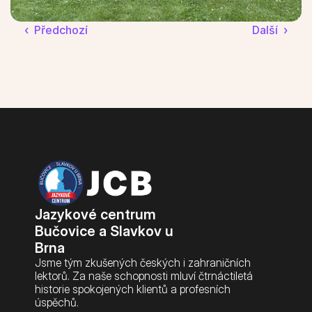
Pro studující
‹  Předchozí
Další  ›
Rozvrh kurzů
Kalendář
Přihláška
Pravidla výuky
Ceník a nabídka kurzů
Jazykové centrum 
Bučovice a Slavkov u 
Brna
Přihláška
Jsme tým zkušených českých i zahraničních 
lektorů. Za naše schopnosti mluví čtrnáctiletá 
historie spokojených klientů a profesních 
úspěchů.