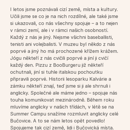
I letos jsme poznávali cizí země, místa a kultury. 
Jazykové kurzy pro děti ZŠ
Učili jsme se co je na nich rozdílné, ale také jsme 
si ukazovali, co nás všechny spojuje – a to nejen 
Jazykové kurzy pro děti SŠ
v rámci zemí, ale i v rámci našich osobností. 
Každý z nás je jiný. Nejsme všichni baseballisti, 
tenisti ani volejbalisti. V muzeu byl někdo z nás 
Jazykové kurzy pro dospělé
poprvé a jiný ho má prochozené křížem krážem. 
Jógu někteří z nás cvičili poprvé a jiní ji cvičí 
Letní intenzivní kurzy
každý den. Pizzu z BooBurgeru již někteří 
ochutnali, jiní si tuhle italskou pochoutku 
Týdenní intenzivní kurzy
připravili poprvé. Historii lesoparku Kalvárie a 
zámku někteří znají, teď jsme si ji ale shrnuli i 
anglicky. Společné ale máme jedno – spojuje nás 
touha komunikovat mezinárodně. Během roku 
Školy
mluvíme anglicky v našich třídách, v létě se na 
Summer Campu snažíme rozmluvit anglicky celé 
Pásmo pro školy
Bučovice. A to se nám letos opět povedlo! 
Spojujeme tak cizí země, lidi i Bučovická místa.