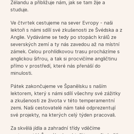
Zélandu a přibližuje nám, jak se tam žije a 
studuje.
Summer Camp
Ve čtvrtek cestujeme na sever Evropy - naši 
Překlady a tlumočení
lektoři s námi sdílí své zkušenosti ze Švédska a z 
Anglie. Vydáváme se tedy po stopách králů ze 
severských zemí a ty nás zavedou až na místní 
Studium v zahraničí
zámek. Celou prohlídkovou trasu procházíme s 
anglickou šifrou, a tak si procvičíme angličtinu 
Challenge 18
přímo v prostředí, které nás přenáší do 
minulosti.
Příprava na STANAG
Pátek zakončujeme ve Španělsku s naším 
lektorem, který s námi sdílí všechny své zážitky 
Příprava na Cambridge
a zkušenosti ze života v této temperamentní 
zemi. Naši cestovatelé nám také odprezentují 
Doučování předmětů
své projekty, na kterých celý týden pracovali.
Za skvělá jídla a zahradní třídy vděčíme 