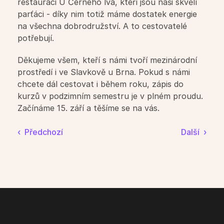
restauraci U Černého lva, kteří jsou naši skvělí 
Pro studující
parťáci - díky nim totiž máme dostatek energie 
na všechna dobrodružství. A to cestovatelé 
Rozvrh kurzů
potřebují. 
Kalendář
Děkujeme všem, kteří s námi tvoří mezinárodní 
prostředí i ve Slavkově u Brna. Pokud s námi 
chcete dál cestovat i během roku, zápis do 
Přihláška
kurzů v podzimním semestru je v plném proudu. 
Začínáme 15. září a těšíme se na vás.
Pravidla výuky
‹  Předchozí
Další  ›
Ceník a nabídka kurzů
Přihláška