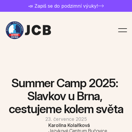
📣 Zapiš se do podzimní výuky!
Chci studovat
Přihláška
Ceník a nabídka kurzů
Summer Camp 2025: 
Kontakt
Slavkov u Brna, 
cestujeme kolem světa
Rozvrh kurzů
23. července 2025
O jazykovce
Karolína Kolaříková
Jazykové Centrum Bučovice