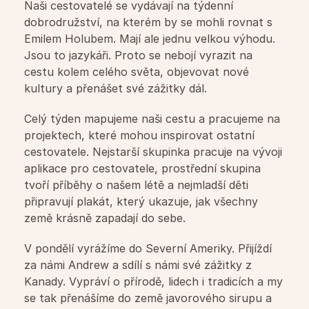
Naši cestovatelé se vydávají na týdenní 
dobrodružství, na kterém by se mohli rovnat s 
Jazykové kurzy pro děti ZŠ
Emilem Holubem. Mají ale jednu velkou výhodu. 
Jsou to jazykáři. Proto se nebojí vyrazit na 
Jazykové kurzy pro děti SŠ
cestu kolem celého světa, objevovat nové 
kultury a přenášet své zážitky dál.
Jazykové kurzy pro dospělé
Celý týden mapujeme naši cestu a pracujeme na 
projektech, které mohou inspirovat ostatní 
Letní intenzivní kurzy
cestovatele. Nejstarší skupinka pracuje na vývoji 
aplikace pro cestovatele, prostřední skupina 
tvoří příběhy o našem létě a nejmladší děti 
Týdenní intenzivní kurzy
připravují plakát, který ukazuje, jak všechny 
země krásně zapadají do sebe.
Školy
V pondělí vyrážíme do Severní Ameriky. Přijíždí 
za námi Andrew a sdílí s námi své zážitky z 
Pásmo pro školy
Kanady. Vypráví o přírodě, lidech i tradicích a my 
se tak přenášíme do země javorového sirupu a 