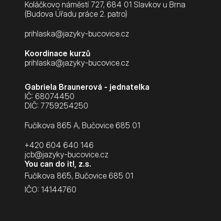
Koláčkovo náměstí 727, 684 01 Slavkov u Brna
(Budova Úřadu práce 2. patro)
prihlaska@jazyky-bucovice.cz
Koordinace kurzů
prihlaska@jazyky-bucovice.cz
Gabriela Braunerová - jednatelka
IČ: 68074450
DIČ: 7759254250
Fučíkova 865 A, Bučovice 685 01
+420 604 640 146
jcb@jazyky-bucovice.cz
You can do it!, z.s.
Fučíkova 865, Bučovice 685 01
IČO: 14144760