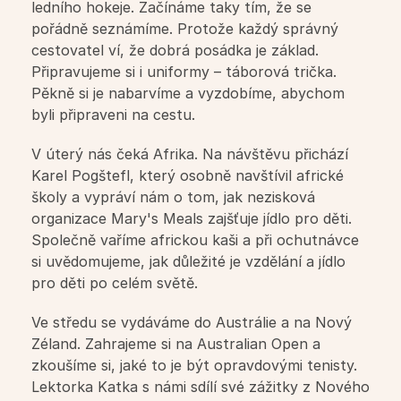
English is fun pro MŠ
ledního hokeje. Začínáme taky tím, že se 
pořádně seznámíme. Protože každý správný 
cestovatel ví, že dobrá posádka je základ. 
Workshopy pro školy
Připravujeme si i uniformy – táborová trička. 
Pěkně si je nabarvíme a vyzdobíme, abychom 
byli připraveni na cestu.
Firmy
V úterý nás čeká Afrika. Na návštěvu přichází 
Jazykové služby pro firmy
Karel Pogštefl, který osobně navštívil africké 
školy a vypráví nám o tom, jak nezisková 
organizace Mary's Meals zajšťuje jídlo pro děti. 
Firemní jazykové kurzy
Společně vaříme africkou kaši a při ochutnávce 
si uvědomujeme, jak důležité je vzdělání a jídlo 
Profesní jazyk
pro děti po celém světě.
Ve středu se vydáváme do Austrálie a na Nový 
Workshopy pro firmy
Zéland. Zahrajeme si na Australian Open a 
zkoušíme si, jaké to je být opravdovými tenisty. 
Lektorka Katka s námi sdílí své zážitky z Nového 
Další služby