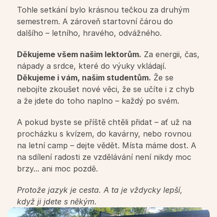
Pro studující
Tohle setkání bylo krásnou tečkou za druhým 
semestrem. A zároveň startovní čárou do 
Rozvrh kurzů
dalšího – letního, hravého, odvážného.
Děkujeme všem našim lektorům.
 Za energii, čas, 
Kalendář
nápady a srdce, které do výuky vkládají.
Děkujeme i vám, našim studentům.
 Že se 
Přihláška
nebojíte zkoušet nové věci, že se učíte i z chyb 
a že jdete do toho naplno – každý po svém.
Pravidla výuky
A pokud byste se příště chtěli přidat – ať už na 
procházku s kvízem, do kavárny, nebo rovnou 
Ceník a nabídka kurzů
na letní camp – dejte vědět. Místa máme dost. A 
na sdílení radosti ze vzdělávání není nikdy moc 
brzy... ani moc pozdě. 
Přihláška
Protože jazyk je cesta. A ta je vždycky lepší, 
když ji jdete s někým.