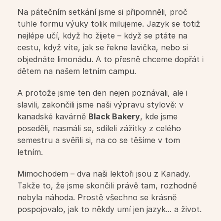
Na pátečním setkání jsme si připomněli, proč 
Summer Camp
tuhle formu výuky tolik milujeme. Jazyk se totiž 
nejlépe učí, když ho žijete – když se ptáte na 
cestu, když víte, jak se řekne lavička, nebo si 
Překlady a tlumočení
objednáte limonádu. A to přesně chceme dopřát i 
dětem na našem letním campu.
Studium v zahraničí
A protože jsme ten den nejen poznávali, ale i 
Challenge 18
slavili, zakončili jsme naši výpravu stylově: v 
kanadské kavárně 
Black Bakery
, kde jsme 
poseděli, nasmáli se, sdíleli zážitky z celého 
Příprava na STANAG
semestru a svěřili si, na co se těšíme v tom 
letním.
Příprava na Cambridge
Mimochodem – dva naši lektoři jsou z Kanady. 
Takže to, že jsme skončili právě tam, rozhodně 
Doučování předmětů
nebyla náhoda. Prostě všechno se krásně 
pospojovalo, jak to někdy umí jen jazyk... a život.