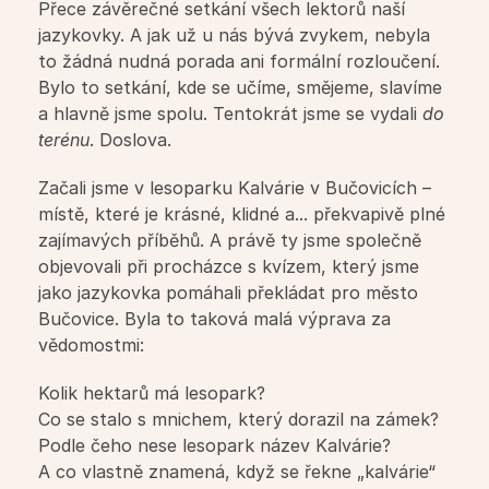
Přece závěrečné setkání všech lektorů naší 
jazykovky. A jak už u nás bývá zvykem, nebyla 
Jazykové kurzy pro děti ZŠ
to žádná nudná porada ani formální rozloučení. 
Bylo to setkání, kde se učíme, smějeme, slavíme 
Jazykové kurzy pro děti SŠ
a hlavně jsme spolu. Tentokrát jsme se vydali 
do 
terénu
. Doslova. 
Jazykové kurzy pro dospělé
Začali jsme v lesoparku Kalvárie v Bučovicích – 
místě, které je krásné, klidné a... překvapivě plné 
Letní intenzivní kurzy
zajímavých příběhů. A právě ty jsme společně 
objevovali při procházce s kvízem, který jsme 
jako jazykovka pomáhali překládat pro město 
Týdenní intenzivní kurzy
Bučovice. Byla to taková malá výprava za 
vědomostmi: 
Školy
Kolik hektarů má lesopark? 
Co se stalo s mnichem, který dorazil na zámek? 
Pásmo pro školy
Podle čeho nese lesopark název Kalvárie?
A co vlastně znamená, když se řekne „kalvárie“ 