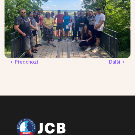
‹  Předchozí
Další  ›