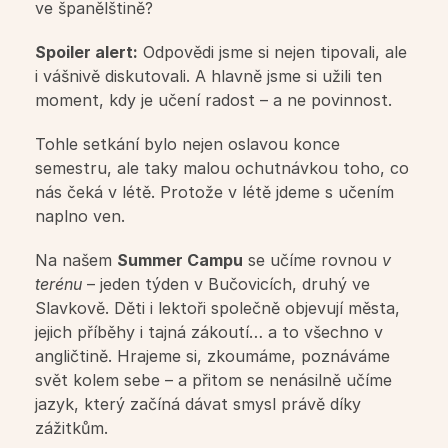
English is fun pro MŠ
ve španělštině?
Spoiler alert:
 Odpovědi jsme si nejen tipovali, ale 
Workshopy pro školy
i vášnivě diskutovali. A hlavně jsme si užili ten 
moment, kdy je učení radost – a ne povinnost.
Firmy
Tohle setkání bylo nejen oslavou konce 
semestru, ale taky malou ochutnávkou toho, co 
Jazykové služby pro firmy
nás čeká v létě. Protože v létě jdeme s učením 
naplno ven. 
Firemní jazykové kurzy
Na našem 
Summer Campu
 se učíme rovnou 
v 
terénu
 – jeden týden v Bučovicích, druhý ve 
Profesní jazyk
Slavkově. Děti i lektoři společně objevují města, 
jejich příběhy i tajná zákoutí… a to všechno v 
angličtině. Hrajeme si, zkoumáme, poznáváme 
Workshopy pro firmy
svět kolem sebe – a přitom se nenásilně učíme 
jazyk, který začíná dávat smysl právě díky 
zážitkům.
Další služby