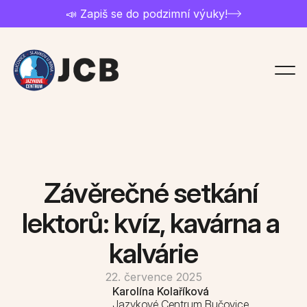
📣 Zapiš se do podzimní výuky!
Chci studovat
Přihláška
Ceník a nabídka kurzů
Závěrečné setkání 
Kontakt
lektorů: kvíz, kavárna a 
kalvárie
Rozvrh kurzů
22. července 2025
O jazykovce
Karolína Kolaříková
Jazykové Centrum Bučovice