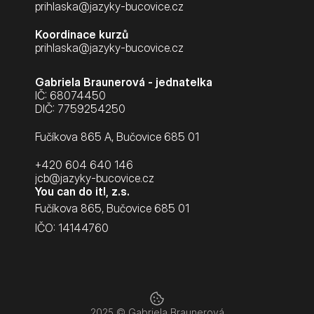
prihlaska@jazyky-bucovice.cz
Koordinace kurzů
prihlaska@jazyky-bucovice.cz
Gabriela Braunerová - jednatelka
IČ: 68074450
DIČ: 7759254250
Fučíkova 865 A, Bučovice 685 01
+420 604 640 146
jcb@jazyky-bucovice.cz
You can do it!, z.s.
Fučíkova 865, Bučovice 685 01
IČO: 14144760
2025 © Gabriela Braunerová